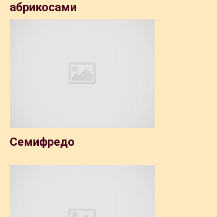
абрикосами
Семифредо