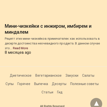
Мини-чизкейки с инжиром, имбирем и
миндалем
Рецепт этих мини-чизкейков примечателен: как использовать в
десерте достоинства неочевидного продукта. В данном случае
это…
Read More
8 месяцев ago
Диетическое
Вегетарианское
Закуски
Салаты
Супы
Горячее
Выпечка
Десерты
Полезные советы
Статьи
Гид
All Rights Reserved