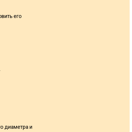
овить его
т
го диаметра и