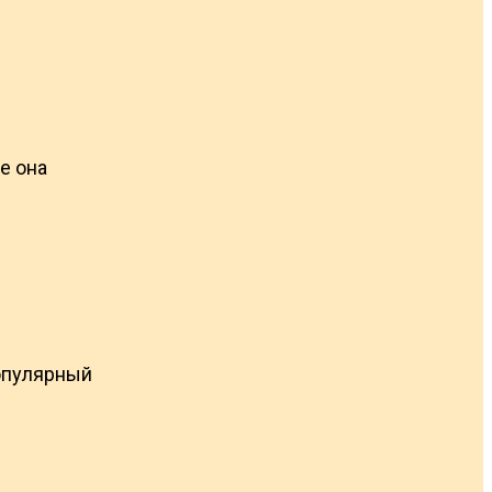
е она
популярный