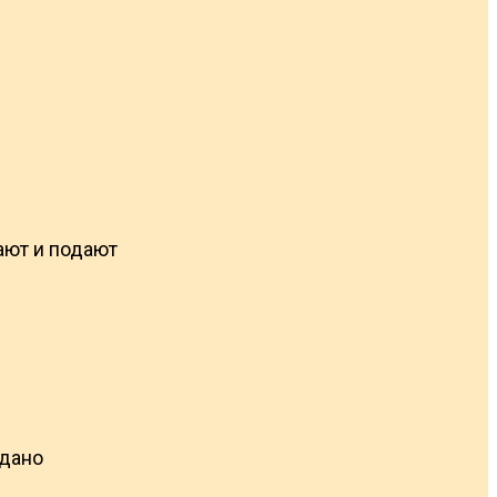
вают и подают
одано