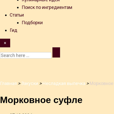
Поиск по ингредиентам
Статьи
Подборки
Гид
×
Главная
>
Закуски
>
Несладкая выпечка
>
Морковное
Морковное суфле