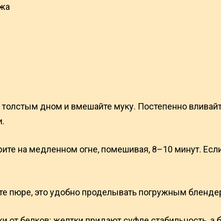
ожа
с толстым дном и вмешайте муку. Постепенно вливай
.
рите на медленном огне, помешивая, 8–10 минут. Если 
те пюре, это удобно проделывать погружным бленде
и от белков: желтки придают суфле стабильность, а