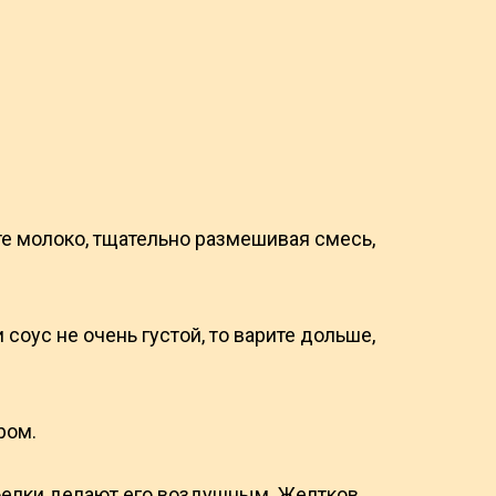
те молоко, тщательно размешивая смесь,
соус не очень густой, то варите дольше,
ром.
 белки делают его воздушным. Желтков