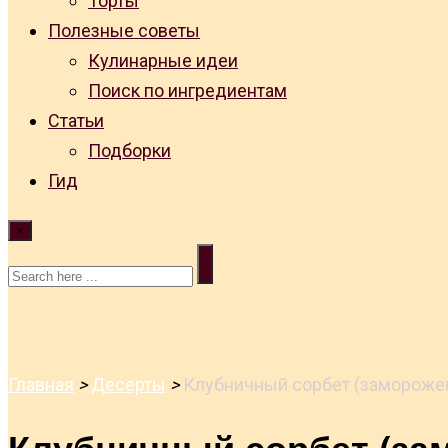
Торты
Полезные советы
Кулинарные идеи
Поиск по ингредиентам
Статьи
Подборки
Гид
×
Главная
>
Десерты
>
Клубничный сорбет (замороже
Клубничный сорбет (за