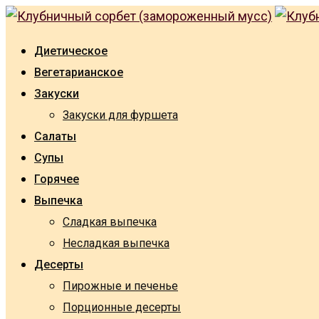
Skip
to
Диетическое
content
Вегетарианское
Закуски
Закуски для фуршета
Салаты
Супы
Горячее
Выпечка
Сладкая выпечка
Несладкая выпечка
Десерты
Пирожные и печенье
Порционные десерты