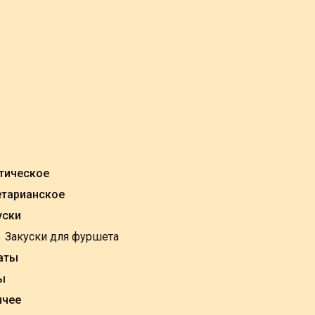
тическое
етарианское
уски
Закуски для фуршета
аты
ы
ячее