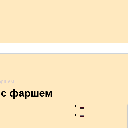
фаршем
в с фаршем