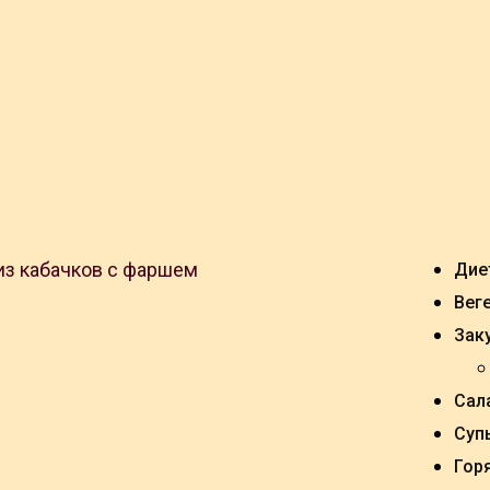
Дие
Вег
Зак
Сал
Суп
Гор