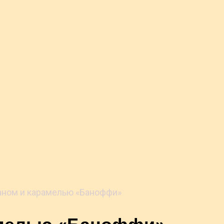
наном и карамелью «Баноффи»
амелью «Баноффи»