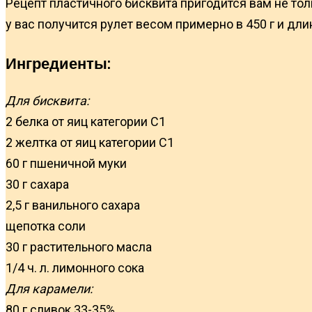
Рецепт пластичного бисквита пригодится вам не тол
у вас получится рулет весом примерно в 450 г и дли
Ингредиенты:
Для бисквита:
2 белка от яиц категории С1
2 желтка от яиц категории С1
60 г пшеничной муки
30 г сахара
2,5 г ванильного сахара
щепотка соли
30 г растительного масла
1/4 ч. л. лимонного сока
Для карамели:
80 г сливок 33-35%