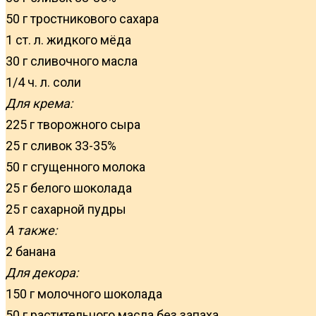
50 г тростникового сахара
1 ст. л. жидкого мёда
30 г сливочного масла
1/4 ч. л. соли
Для крема:
225 г творожного сыра
25 г сливок 33-35%
50 г сгущенного молока
25 г белого шоколада
25 г сахарной пудры
А также:
2 банана
Для декора:
150 г молочного шоколада
50 г растительного масла без запаха