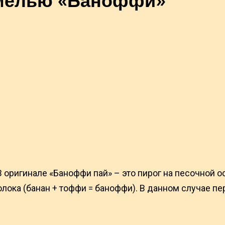
 оригинале «Баноффи пай» – это пирог на песочной о
олока (банан + тоффи = баноффи). В данном случае пе