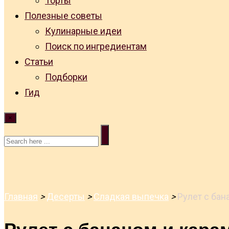
Торты
Полезные советы
Кулинарные идеи
Поиск по ингредиентам
Статьи
Подборки
Гид
×
Главная
>
Десерты
>
Сладкая выпечка
>
Рулет с ба
Рулет с бананом и кар