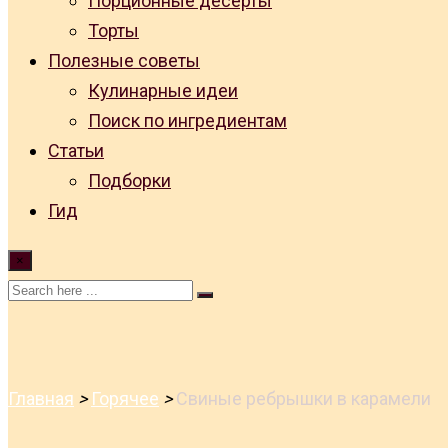
Порционные десерты
Торты
Полезные советы
Кулинарные идеи
Поиск по ингредиентам
Статьи
Подборки
Гид
×
Главная
>
Горячее
>
Свиные ребрышки в карамели