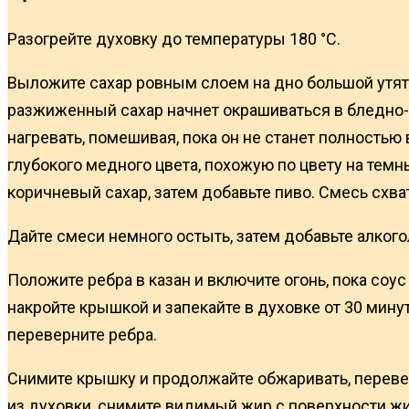
Разогрейте духовку до температуры 180 °C.
Выложите сахар ровным слоем на дно большой утятни
разжиженный сахар начнет окрашиваться в бледно-м
нагревать, помешивая, пока он не станет полностью
глубокого медного цвета, похожую по цвету на темн
коричневый сахар, затем добавьте пиво. Смесь схват
Дайте смеси немного остыть, затем добавьте алкогол
Положите ребра в казан и включите огонь, пока соу
накройте крышкой и запекайте в духовке от 30 минут
переверните ребра.
Снимите крышку и продолжайте обжаривать, переверн
из духовки, снимите видимый жир с поверхности жи