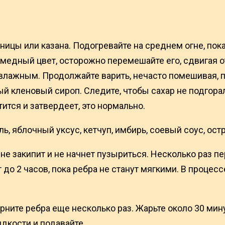
цы или казана. Подогревайте на среднем огне, пока 
едный цвет, осторожно перемешайте его, сдвигая от
 влажным. Продолжайте варить, нечасто помешивая, п
ый кленовый сироп. Следите, чтобы сахар не подгора
ится и затвердеет, это нормально.
ь, яблочный уксус, кетчуп, имбирь, соевый соус, остр
с не закипит и не начнет пузыриться. Несколько раз 
 до 2 часов, пока ребра не станут мягкими. В процесс
ите ребра еще несколько раз. Жарьте около 30 минут
дкости и подавайте.