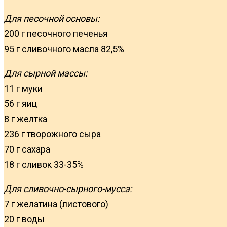
Для песочной основы:
200 г песочного печенья
95 г cливочного масла 82,5%
Для сырной массы:
11 г муки
56 г яиц
8 г желтка
236 г творожного сыра
70 г сахара
18 г сливок 33-35%
Для сливочно-сырного-мусса:
7 г желатина (листового)
20 г воды