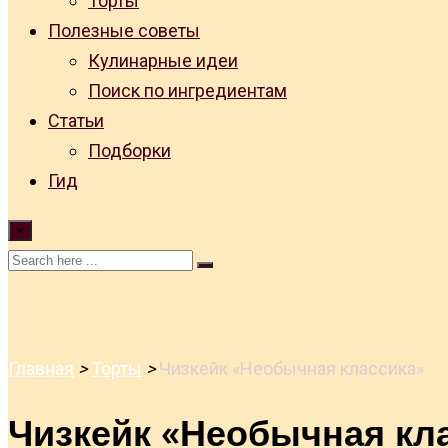
Торты
Полезные советы
Кулинарные идеи
Поиск по ингредиентам
Статьи
Подборки
Гид
×
Главная
>
Торты
>
Чизкейк «Необычная классика»
Чизкейк «Необычная кл